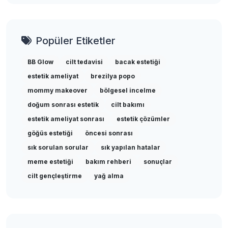
Popüler Etiketler
BB Glow
cilt tedavisi
bacak estetiği
estetik ameliyat
brezilya popo
mommy makeover
bölgesel incelme
doğum sonrası estetik
cilt bakımı
estetik ameliyat sonrası
estetik çözümler
göğüs estetiği
öncesi sonrası
sık sorulan sorular
sık yapılan hatalar
meme estetiği
bakım rehberi
sonuçlar
cilt gençleştirme
yağ alma