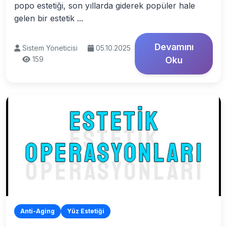
popo estetiği, son yıllarda giderek popüler hale
gelen bir estetik ...
Devamını
Sistem Yöneticisi
05.10.2025
159
Oku
Anti-Aging
Yüz Estetiği