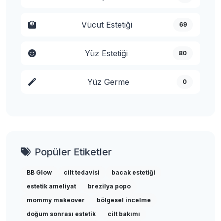
Vücut Estetiği
69
Yüz Estetiği
80
Yüz Germe
0
Popüler Etiketler
BB Glow
cilt tedavisi
bacak estetiği
estetik ameliyat
brezilya popo
mommy makeover
bölgesel incelme
doğum sonrası estetik
cilt bakımı