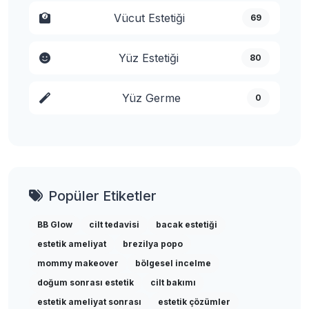
Vücut Estetiği
69
Yüz Estetiği
80
Yüz Germe
0
Popüler Etiketler
BB Glow
cilt tedavisi
bacak estetiği
estetik ameliyat
brezilya popo
mommy makeover
bölgesel incelme
doğum sonrası estetik
cilt bakımı
estetik ameliyat sonrası
estetik çözümler