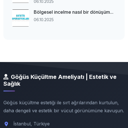
06.10.2025
Bölgesel incelme nasıl bir dönüşüm...
06.10.2025
Göğüs Küçültme Ameliyatı | Estetik ve
Sağlık
Göğüs küçültme estetiği ile sırt ağrılarından kurtulun,
daha dengeli ve estetik bir vücut görünümüne kavuşun.
İstanbul, Türkiye