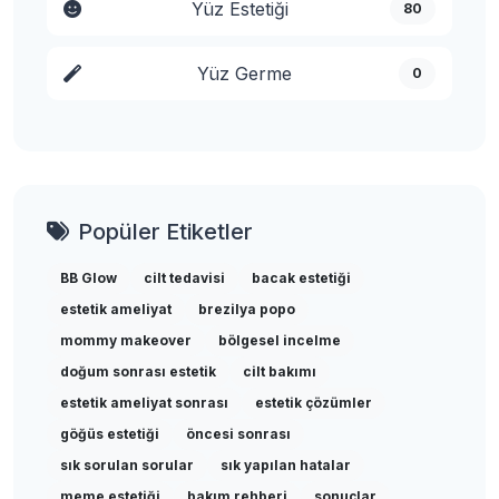
Yüz Estetiği
80
Yüz Germe
0
Popüler Etiketler
BB Glow
cilt tedavisi
bacak estetiği
estetik ameliyat
brezilya popo
mommy makeover
bölgesel incelme
doğum sonrası estetik
cilt bakımı
estetik ameliyat sonrası
estetik çözümler
göğüs estetiği
öncesi sonrası
sık sorulan sorular
sık yapılan hatalar
meme estetiği
bakım rehberi
sonuçlar