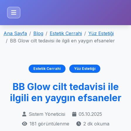
Ana Sayfa
Blog
Estetik Cerrahi
Yüz Estetiği
BB Glow cilt tedavisi ile ilgili en yaygın efsaneler
Estetik Cerrahi
Yüz Estetiği
BB Glow cilt tedavisi ile
ilgili en yaygın efsaneler
Sistem Yöneticisi
05.10.2025
181 görüntülenme
2 dk okuma