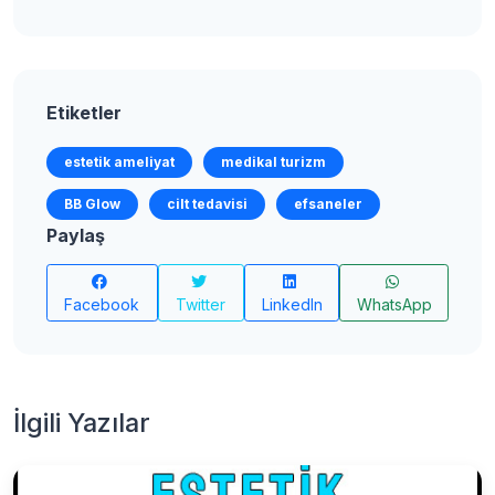
Etiketler
estetik ameliyat
medikal turizm
BB Glow
cilt tedavisi
efsaneler
Paylaş
Facebook
Twitter
LinkedIn
WhatsApp
İlgili Yazılar