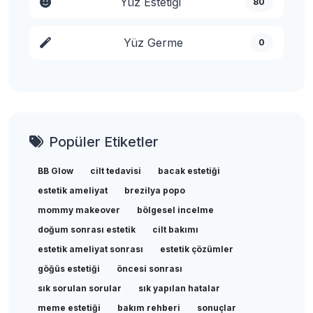
Yüz Estetiği
80
Yüz Germe
0
Popüler Etiketler
BB Glow
cilt tedavisi
bacak estetiği
estetik ameliyat
brezilya popo
mommy makeover
bölgesel incelme
doğum sonrası estetik
cilt bakımı
estetik ameliyat sonrası
estetik çözümler
göğüs estetiği
öncesi sonrası
sık sorulan sorular
sık yapılan hatalar
meme estetiği
bakım rehberi
sonuçlar