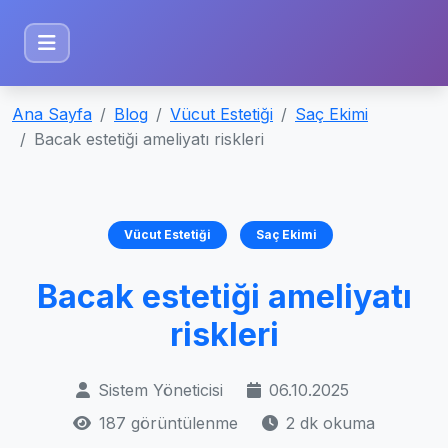
Ana Sayfa
Blog
Vücut Estetiği
Saç Ekimi
Bacak estetiği ameliyatı riskleri
Vücut Estetiği
Saç Ekimi
Bacak estetiği ameliyatı
riskleri
Sistem Yöneticisi
06.10.2025
187 görüntülenme
2 dk okuma