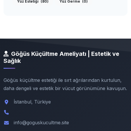
Yüz Estetiği
(80)
Yüz Germe
(0)
Göğüs Küçültme Ameliyatı | Estetik ve
Sağlık
Göğüs küçültme estetiği ile sırt ağrılarından kurtulun,
daha dengeli ve estetik bir vücut görünümüne kavuşun.
İstanbul, Türkiye
info@goguskucultme.site