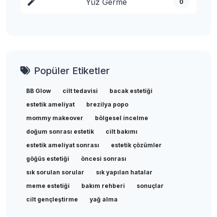
Yüz Germe
0
Popüler Etiketler
BB Glow
cilt tedavisi
bacak estetiği
estetik ameliyat
brezilya popo
mommy makeover
bölgesel incelme
doğum sonrası estetik
cilt bakımı
estetik ameliyat sonrası
estetik çözümler
göğüs estetiği
öncesi sonrası
sık sorulan sorular
sık yapılan hatalar
meme estetiği
bakım rehberi
sonuçlar
cilt gençleştirme
yağ alma