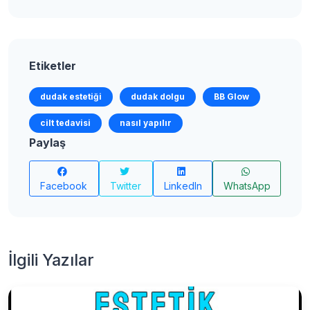
Etiketler
dudak estetiği
dudak dolgu
BB Glow
cilt tedavisi
nasıl yapılır
Paylaş
Facebook
Twitter
LinkedIn
WhatsApp
İlgili Yazılar