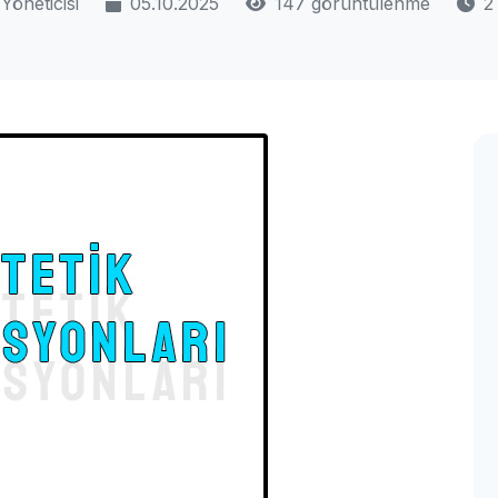
Yöneticisi
05.10.2025
147 görüntülenme
2