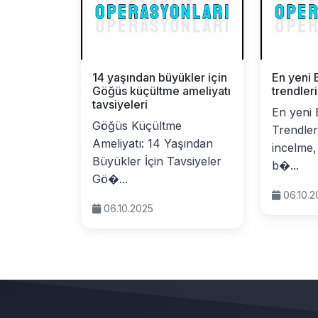
14 yaşından büyükler için
En yeni 
Göğüs küçültme ameliyatı
trendler
tavsiyeleri
En yeni 
Göğüs Küçültme
Trendler
Ameliyatı: 14 Yaşından
incelme,
Büyükler İçin Tavsiyeler
b�...
Gö�...
06.10.
06.10.2025