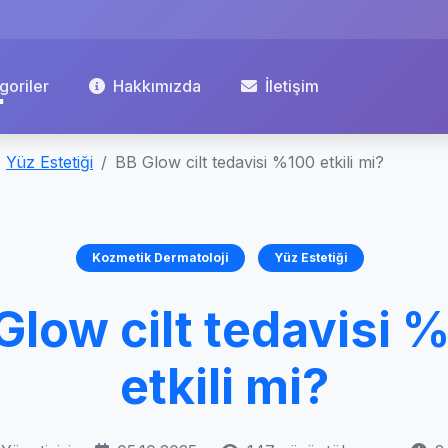
goriler
Hakkımızda
İletişim
Yüz Estetiği
BB Glow cilt tedavisi %100 etkili mi?
Kozmetik Dermatoloji
Yüz Estetiği
Glow cilt tedavisi 
etkili mi?