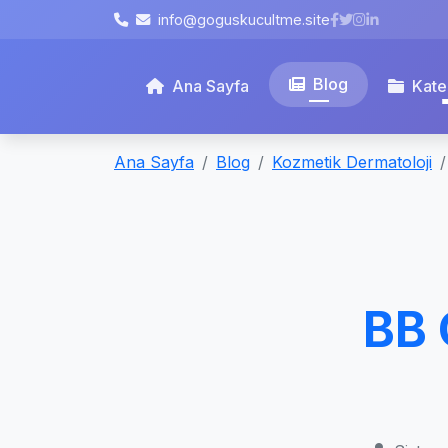
info@goguskucultme.site
Blog
Ana Sayfa
Kate
Ana Sayfa
Blog
Kozmetik Dermatoloji
BB 