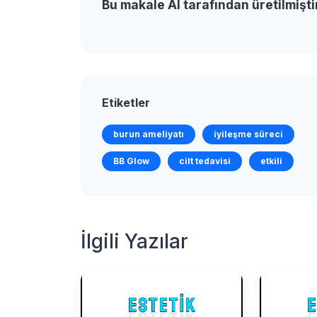
Bu makale AI tarafından üretilmişti
Etiketler
burun ameliyatı
iyileşme süreci
BB Glow
cilt tedavisi
etkili
İlgili Yazılar