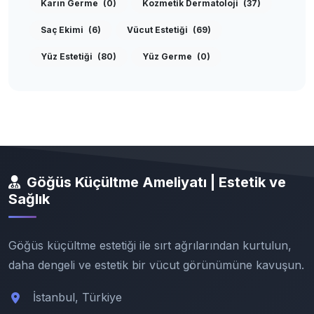
Karın Germe
(0)
Kozmetik Dermatoloji
(37)
Saç Ekimi
(6)
Vücut Estetiği
(69)
Yüz Estetiği
(80)
Yüz Germe
(0)
Göğüs Küçültme Ameliyatı | Estetik ve
Sağlık
Göğüs küçültme estetiği ile sırt ağrılarından kurtulun,
daha dengeli ve estetik bir vücut görünümüne kavuşun.
İstanbul, Türkiye