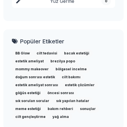
Yüz Germe
0
Popüler Etiketler
BB Glow
cilt tedavisi
bacak estetiği
estetik ameliyat
brezilya popo
mommy makeover
bölgesel incelme
doğum sonrası estetik
cilt bakımı
estetik ameliyat sonrası
estetik çözümler
göğüs estetiği
öncesi sonrası
sık sorulan sorular
sık yapılan hatalar
meme estetiği
bakım rehberi
sonuçlar
cilt gençleştirme
yağ alma