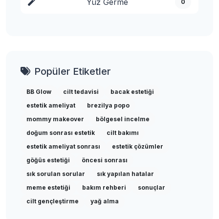
Yüz Germe
0
Popüler Etiketler
BB Glow
cilt tedavisi
bacak estetiği
estetik ameliyat
brezilya popo
mommy makeover
bölgesel incelme
doğum sonrası estetik
cilt bakımı
estetik ameliyat sonrası
estetik çözümler
göğüs estetiği
öncesi sonrası
sık sorulan sorular
sık yapılan hatalar
meme estetiği
bakım rehberi
sonuçlar
cilt gençleştirme
yağ alma