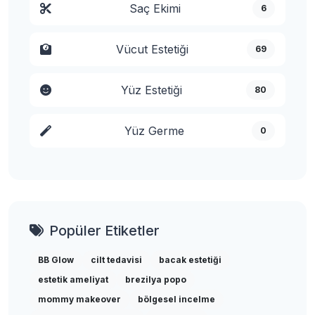
Saç Ekimi
6
Vücut Estetiği
69
Yüz Estetiği
80
Yüz Germe
0
Popüler Etiketler
BB Glow
cilt tedavisi
bacak estetiği
estetik ameliyat
brezilya popo
mommy makeover
bölgesel incelme