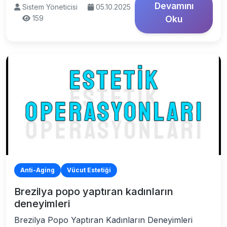
Devamını
Sistem Yöneticisi
05.10.2025
159
Oku
Anti-Aging
Vücut Estetiği
Brezilya popo yaptıran kadınların
deneyimleri
Brezilya Popo Yaptıran Kadınların Deneyimleri