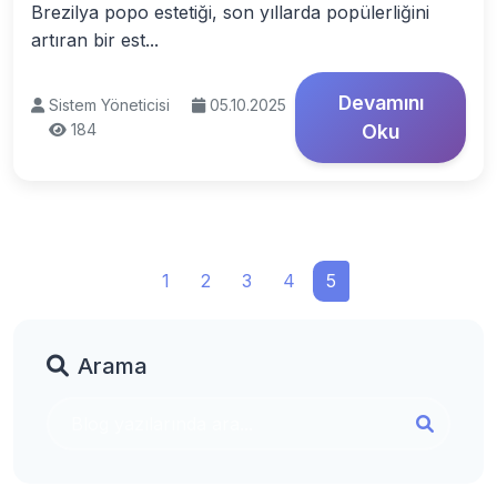
Brezilya popo estetiği, son yıllarda popülerliğini
artıran bir est...
Devamını
Sistem Yöneticisi
05.10.2025
184
Oku
1
2
3
4
5
Arama