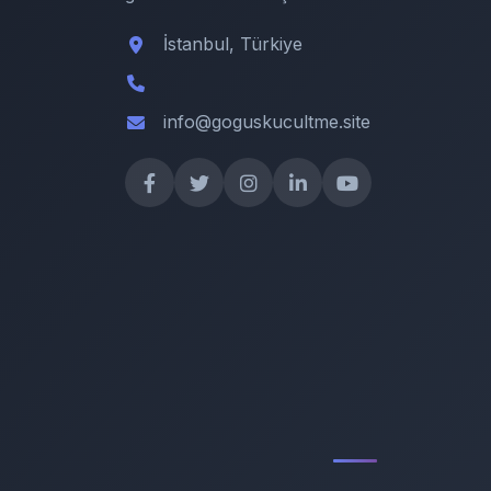
İstanbul, Türkiye
info@goguskucultme.site