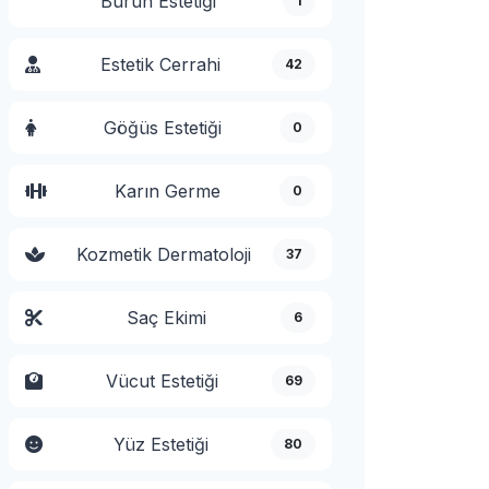
Burun Estetiği
1
Estetik Cerrahi
42
Göğüs Estetiği
0
Karın Germe
0
Kozmetik Dermatoloji
37
Saç Ekimi
6
Vücut Estetiği
69
Yüz Estetiği
80