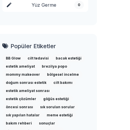
Yüz Germe
0
Popüler Etiketler
BB Glow
cilt tedavisi
bacak estetiği
estetik ameliyat
brezilya popo
mommy makeover
bölgesel incelme
doğum sonrası estetik
cilt bakımı
estetik ameliyat sonrası
estetik çözümler
göğüs estetiği
öncesi sonrası
sık sorulan sorular
sık yapılan hatalar
meme estetiği
bakım rehberi
sonuçlar