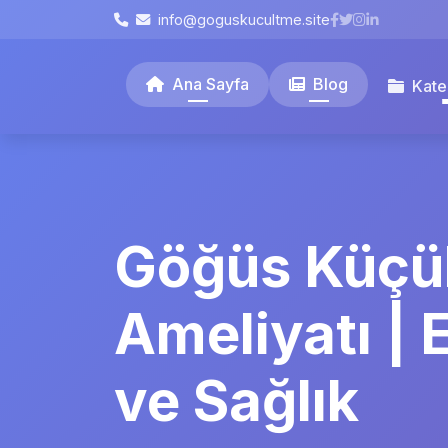
info@goguskucultme.site
Ana Sayfa
Blog
Kate
Göğüs Küçü
Ameliyatı | 
ve Sağlık